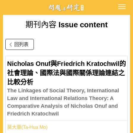
期刊內容
Issue content
回列表
Nicholas Onuf與Friedrich Kratochwil的
社會理論、國際法與國際關係理論連結之
比較分析
The Linkages of Social Theory, International
Law and International Relations Theory: A
Comparative Analysis of Nicholas Onuf and
Friedrich Kratochwil
莫大華(Ta-Hua Mo)