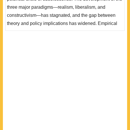
開始反思過去對華交往政策的國際關係理論基礎。就臺灣
three major paradigms—realism, liberalism, and
的研究者而言，隨著從事中國大陸研究的限制增加，研究
constructivism—has stagnated, and the gap between
中國外交是否還能像過去那樣地依賴國際關係理..
theory and policy implications has widened. Empirical
research guided by middle-range theories are replacing
traditional international relations theory that emphasize
generalization and systematic frameworks. Although
international relations theory remains important, neither
realism, liberalism, nor constructivism have..