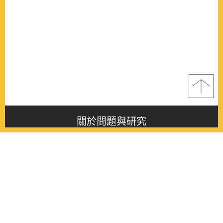
關於問題與研究
About this journal
最新消息
Latest issue
最新期刊
Latest issue
各期期刊