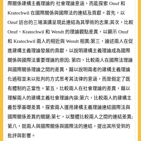
際關係建構主義理論的 社會理論意涵，而能探索
Onuf
和
Kratochwil
在國際關係與國際法的連結及貢獻。首先，以
Onuf
訪台的三場演講呈現此連結為其學術的志業;其次，比較
Onuf
、
Kratochwil
和
Wendt
的理論觀點差異，以顯示
Onuf
和
Kratochwil
兩人的相近與
Wendt
相異;第三，論述兩人在促
進建構主義理論發展的貢獻，以說明建構主義理論成為國際
關係與國際法重要理論的原因; 第四，比較兩人在國際法理論
與國際關係理論之間的差異，藉以說明兩者的建構主義理論
化過程並未以批判的方式思考其法律的意涵，而是假定了既
有體制的正當性。第五，比較兩人在社會理論的差異，藉以
理解兩人的建構主義社會理論內容;第六，比較兩人的建構主
義哲學基礎差異，探索兩人運用建構主義理論連結國際法與
國際關係差異的關鍵;第七，以整體比較兩人之間的連結差異;
第八，就兩人與國際關係與國際法的連結，提出其所受到的
批評與影響。