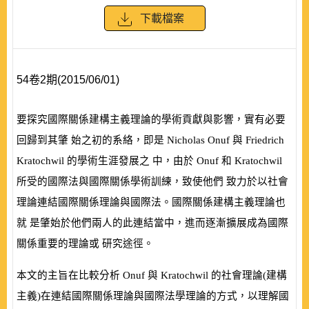
下載檔案
54卷2期(2015/06/01)
要探究國際關係建構主義理論的學術貢獻與影響，實有必要
回歸到其肇 始之初的系絡，即是
Nicholas Onuf
與
Friedrich
Kratochwil
的學術生涯發展之 中，由於
Onuf
和
Kratochwil
所受的國際法與國際關係學術訓練，致使他們 致力於以社會
理論連結國際關係理論與國際法。國際關係建構主義理論也
就 是肇始於他們兩人的此連結當中，進而逐漸擴展成為國際
關係重要的理論或 研究途徑。
本文的主旨在比較分析
Onuf
與
Kratochwil
的社會理論
(
建構
主義
)
在連結國際關係理論與國際法學理論的方式，以理解國