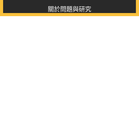
關於問題與研究
About this journal
最新消息
Latest issue
最新期刊
Latest issue
各期期刊
All issues
徵稿啟事
Contribution
聯絡我們
Contact
《問題與研究》季刊 Wenti Yu Yanjiu
Copyright © 2021 Wenti Yu Yanjiu. All Rights Reserved.