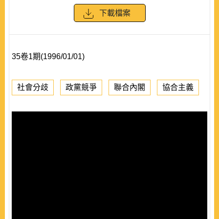
下載檔案
35卷1期(1996/01/01)
社會分歧
政黨競爭
聯合內閣
協合主義