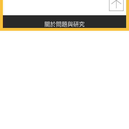
關於問題與研究
About this journal
最新消息
Latest issue
最新期刊
Latest issue
各期期刊
All issues
徵稿啟事
Contribution
聯絡我們
Contact