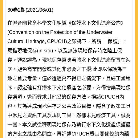
60卷2期(2021/06/01)
在聯合國教育科學文化組織《保護水下文化遺產公約》
(Convention on the Protection of the Underwater
Cultural Heritage, CPUCH)之架構下，所謂 「保護」，
意指現地保存(in situ)，以及無法現地保存時之陸上保
存。通說認為，現地保存意味著將水下文化遺產留置在海
底，避免商業開發或其他非必要之干擾;此即以保護為旨
趣之首要考量，僅於遭遇萬不得已之情況下，且經正當程
序，認定確有打撈水下文化遺產之必要，方得捨棄現地保
存選項，退而尋求其他妥適保存方法。揆諸CPUCH內
容，其為達成現地保存之公共政策目標，隱含了政策工具
中常見之資訊工具及規則工具，然卻未見經濟工具，誠為
一憾。本文試從釋明現地保存乃執行水下文化遺產保護最
適方案之緣由為開章，再評述CPUCH暨其關係條約內蘊