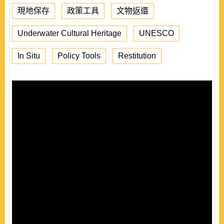
現地保存
政策工具
文物返還
Underwater Cultural Heritage
UNESCO
In Situ
Policy Tools
Restitution