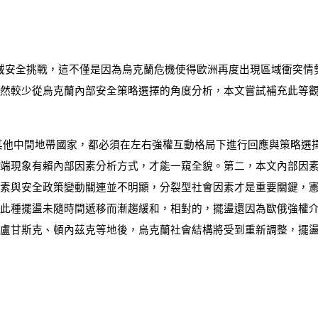
域安全挑戰，這不僅是因為烏克蘭危機使得歐洲再度出現區域衝突情
然較少從烏克蘭內部安全策略選擇的角度分析，本文嘗試補充此等
其他中間地帶國家，都必須在左右強權互動格局下進行回應與策略選
端現象有賴內部因素分析方式，才能一窺全貌。第二，本文內部因
素與安全政策變動關連並不明顯，分裂型社會因素才是重要關鍵，
此種擺盪未隨時間遞移而漸趨緩和，相對的，擺盪還因為歐俄強權
盧甘斯克、頓內茲克等地後，烏克蘭社會結構將受到重新調整，擺