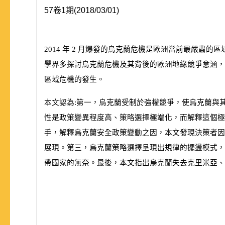
57卷1期(2018/03/01)
2014
年
2
月爆發的烏克蘭危機是歐洲當前最嚴肅的區
學界多探討烏克蘭危機及其背後的歐洲地緣競爭意涵，
區域危機的發生。
本文認為:第一，烏克蘭受制於強權競爭，使烏克蘭與
性是政策變異程度高、策略選擇極端化，而解釋這個極
手，解釋烏克蘭安全政策變動之因，本文發現決策者因
展現。第三，烏克蘭策略選擇呈現出規律的擺盪模式，
帶國家的無奈。最後，本文指出烏克蘭失去克里米亞、