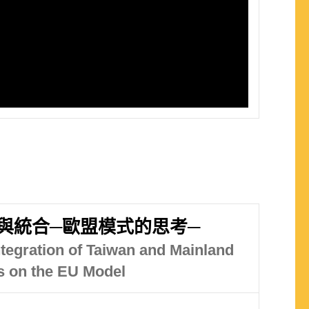
與統合─歐盟模式的思考─
ntegration of Taiwan and Mainland
ns on the EU Model