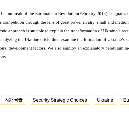
. The outbreak of the Euromaidan Revolution
(
February 2014
)
designates t
is competition through the lens of great power rivalry, small and medium
stic approach is suitable to explain the transformation of Ukraine’s sec
 analyzing the Ukraine crisis, then examine the formation of Ukraine’s s
itutional development factors. We also employ an explanatory pendulum mod
ons.
內部因素
Security Strategic Choices
Ukraine
Eu