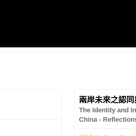
兩岸未來之認同
The Identity and I
China - Reflectio