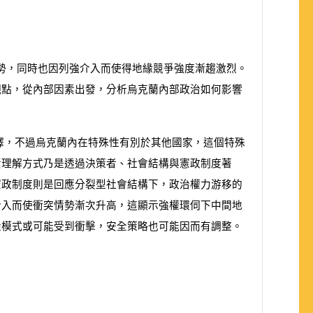
勢，同時也因列強介入而使得地緣競爭強度漸趨激烈。
觀點，從內部因素出發，分析烏克蘭內部政治如何影響
擇，不過烏克蘭內在特殊性有別於其他國家，這個特殊
素理解方式乃是透過決策者、社會結構與憲政制度著
憲政制度則是回應分裂型社會結構下，政治權力游移的
介入而使衝突情勢漸次升高，這顯示強權環伺下中間地
盪模式或可能受到衝擊，安全策略也可能因而有調整。