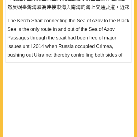
然反觀臺灣海峽為連接東海與南海的海上交通要道，近來
每當美國及他國軍艦通過臺灣海峽時，中國大陸軍艦即尾
The Kerch Strait connecting the Sea of Azov to the Black
隨或驅離，對海峽通行權造成若干程度的影響，也提高了
Sea is the only route in and out of the Sea of Azov.
發生擦槍走火的可能性。2018年11月25日克赤海峽所發
Passages through the strait had been free of major
生的衝突事件對臺灣海峽通行權問題的啟..
issues until 2014 when Russia occupied Crimea,
pushing out Ukraine; thereby controlling both sides of
the strait and began quickly constructing a bridge
spanning the strait. In East Asia, there is the Taiwan
Strait that connects the East China Sea to the South
China Sea. Unlike the Kerch Strait, the Strait of Taiwan
is a significant international sea route. Recently U..