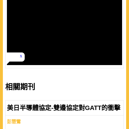
相關期刊
美日半導體協定-雙邊協定對GATT的衝擊
彭慧鸞