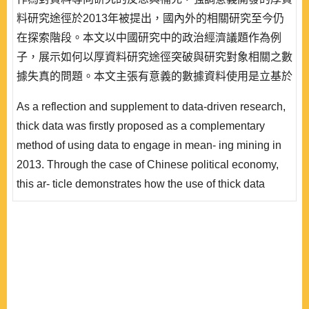
料研究途徑於2013年被提出，國內外的相關研究至今仍
在探索階段。本文以中國研究中的政治經濟議題作為例
子，展示如何以厚資料研究途徑突破與研究對象相關之數
據失真的問題。本文主張有意義的數據資料使用是立基於
相關行動者的辨認之上，研究者必須能夠釐清兩個問題:
As a reflection and supplement to data-driven research,
形成數據資料趨勢的相關行動者是誰，以及相關行動者的
thick data was firstly proposed as a complementary
利益與行為動機結構為何。後者將促使研究者將行動者行
method of using data to engage in mean- ing mining in
為之所以產生的脈絡帶入分析中，以此瞭解人類從事該行
2013. Through the case of Chinese political economy,
為的意義。 ..
this ar- ticle demonstrates how the use of thick data
enables researchers to overcome the problem of data
distortion. It argues that meaningful use of data sources
is based on the identification of actors. In order to do so,
researchers are required to answer the following two
questions: Who are the actors contribut..