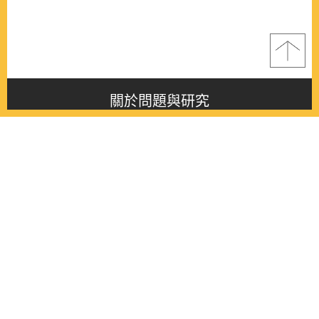
關於問題與研究
About this journal
最新消息
Latest issue
最新期刊
Latest issue
各期期刊
All issues
徵稿啟事
Contribution