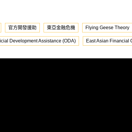
官方開發援助
東亞金融危機
Flying Geese Theory
ficial Development Assistance (ODA)
East Asian Financial C