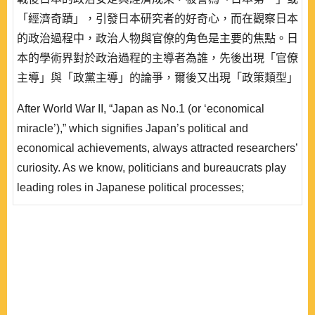
「經濟奇蹟」，引發日本研究者的好奇心，而在觀察日本
的政治過程中，政治人物與官僚的角色是主要的焦點。日
本的學術界對於政治過程的主導者為誰，先後出現「官僚
主導」與「政黨主導」的論爭，爾後又出現「政策類型」
的論點，主張政治人物與官僚處於合作或競爭的狀態。本
After World War ΙΙ, “Japan as No.1 (or ‘economical
文主要目的是論述上述論點的主要內容，同時分析其成立
miracle’),” which signifies Japan’s political and
的背景，最後提出解釋上的侷限性，期望有助於瞭解日本
economical achievements, always attracted researchers’
的政治決定過程。
curiosity. As we know, politicians and bureaucrats play
leading roles in Japanese political processes;
consequently, the Japanese academia argued over the
perspectives of “bureaucracy domination” and “party
domination,” then the argument was switched to “policy
domination,” which emphasizes t..