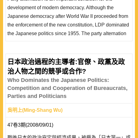
替思維獲得解放，也促成了日本民主黨的成立與發展。本
development of modern democracy. Although the
文主旨是藉由民主理論與近代日本政治發展觀點，思考政
Japanese democracy after World War II proceeded from
黨輪替思維在日本的演變歷程，並以日本民主黨的成立背
the enforcement of the new constitution, LDP dominated
景、組..
the Japanese politics since 1955. The party alternation
thinking in Japan was limited by the situations of
domestic and international environment such as politics,
economics, society and parties. The end of the Cold War
日本政治過程的主導者:官僚、政黨及政
liberated the party alternation thinking in Japan, and led
治人物之間的競爭或合作?
to the formation and development of DPJ. This ..
Who Dominates the Japanese Politics:
Competition and Cooperation of Bureaucrats,
Parties and Politicians
吳明上(Ming-Shang Wu)
47卷3期(2008/09/01)
戰後日本的政治安定與經濟成果，被譽為「日本第一」或