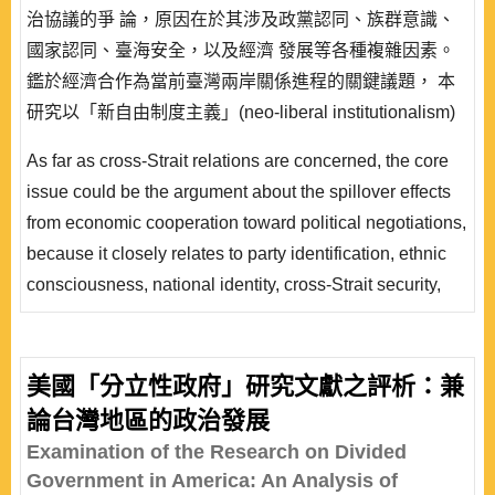
治協議的爭 論，原因在於其涉及政黨認同、族群意識、
國家認同、臺海安全，以及經濟 發展等各種複雜因素。
鑑於經濟合作為當前臺灣兩岸關係進程的關鍵議題， 本
研究以「新自由制度主義」(neo-liberal institutionalism)
作為研究架構，分 析在 2010 年簽訂「海峽兩岸經濟合作
As far as cross-Strait relations are concerned, the core
架構協議」(Economic Cooperation Framework
issue could be the argument about the spillover effects
Agreement, ECFA)之後，臺灣民眾..
from economic cooperation toward political negotiations,
because it closely relates to party identification, ethnic
consciousness, national identity, cross-Strait security,
and economic development. In light of the critical
agenda of cross-Strait economic cooperation, this study
employs neo-liberal institutionalism as the theoretical
美國「分立性政府」研究文獻之評析：兼
framework, and examines the impact of the Economic
論台灣地區的政治發展
Cooperation Framework Agreement..
Examination of the Research on Divided
Government in America: An Analysis of