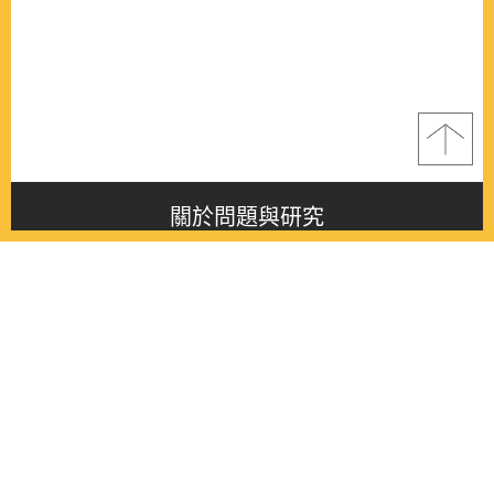
關於問題與研究
About this journal
最新消息
Latest issue
最新期刊
Latest issue
各期期刊
All issues