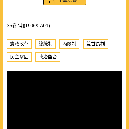
下載檔案
35卷7期(1996/07/01)
憲政改革
總統制
內閣制
雙首長制
民主鞏固
政治整合