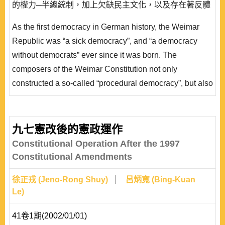
的權力─半總統制，加上欠缺民主文化，以及存在著反體
制的政黨，致令威瑪憲法像是特洛伊木馬。最後在議會政
As the first democracy in German history, the Weimar
治失敗的亂局中，希特勒(Adolf Hitler)率領納粹黨徒從木
Republic was “a sick democracy”, and “a democracy
馬中一躍而出，用原本是保護民主的權力將民主政體合法
without democrats” ever since it was born. The
地謀殺掉。 二戰後的聯邦德國..
composers of the Weimar Constitution not only
constructed a so-called “procedural democracy”, but also
gave the extreme power to the people-elected president
– semi-presidentialism – based on the foundation of
parliamentary system. Furthermore, accompanied with a
九七憲改後的憲政運作
political climate that lacked democratic culture and
Constitutional Operation After the 1997
existing parties..
Constitutional Amendments
徐正戎 (Jeno-Rong Shuy)
呂炳寬 (Bing-Kuan
Le)
41卷1期(2002/01/01)