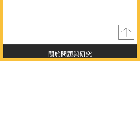
關於問題與研究
About this journal
最新消息
Latest issue
最新期刊
Latest issue
各期期刊
All issues
徵稿啟事