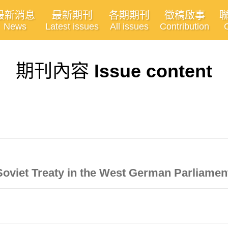
最新消息
最新期刊
各期期刊
徵稿啟事
News
Latest issues
All issues
Contribution
期刊內容
Issue content
Soviet Treaty in the West German Parliamen