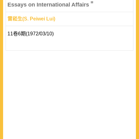
Essays on International Affairs＂
雷崧生(S. Peiwei Lui)
11卷6期(1972/03/10)