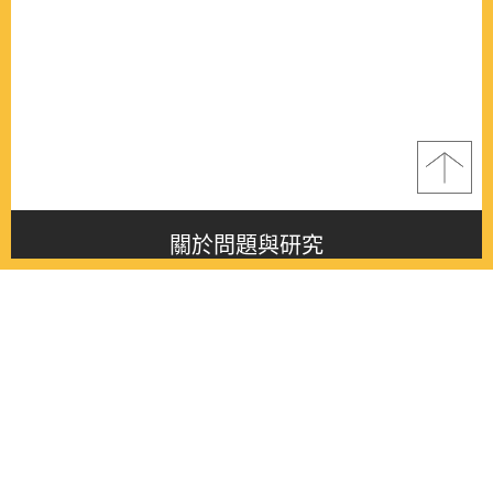
關於問題與研究
About this journal
最新消息
Latest issue
最新期刊
Latest issue
各期期刊
All issues