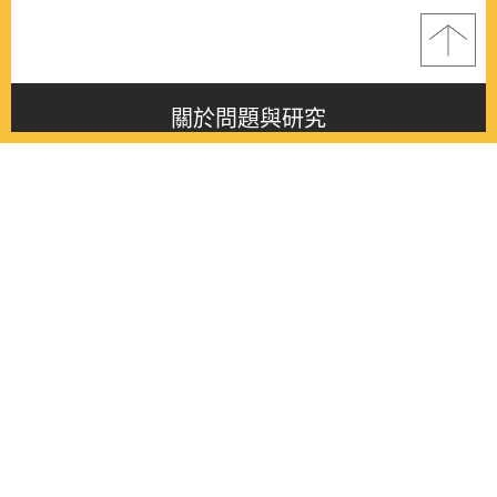
關於問題與研究
About this journal
最新消息
Latest issue
最新期刊
Latest issue
各期期刊
All issues
徵稿啟事
Contribution
聯絡我們