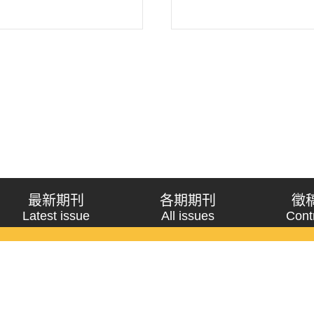
最新期刊
各期期刊
徵
Latest issue
All issues
Cont
《問題與研究》季刊 Wenti Yu Yanjiu
Copyright © 2021 Wenti Yu Yanjiu. All Rights Reserved.
獲「國科會人文社會科學研究中心」補助