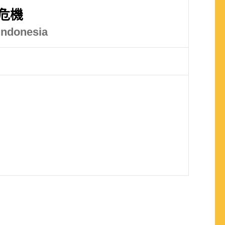
危機
 Indonesia