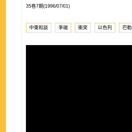
35卷7期(1996/07/01)
中東和談
爭端
衝突
以色列
巴勒