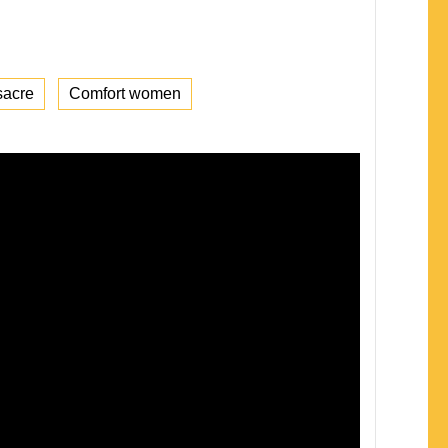
sacre
Comfort women