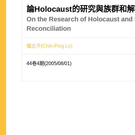
論Holocaust的研究與族群和解
On the Research of Holocaust and 
Reconciliation
羅志平(Chih-Ping Lo)
44卷4期(2005/08/01)