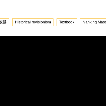
安婦
Historical revisionism
Textbook
Nanking Mas