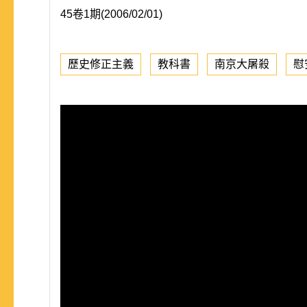
45卷1期(2006/02/01)
歷史修正主義
教科書
南京大屠殺
慰