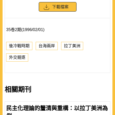
下載檔案
35卷2期(1996/02/01)
後冷戰時期
台海兩岸
拉丁美洲
外交競逐
相關期刊
民主化理論的釐清與重構：以拉丁美洲為