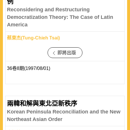
例
Reconsidering and Restructuring
Democratization Theory: The Case of Latin
America
蔡東杰(Tung-Chieh Tsai)
即將出版
36卷8期(1997/08/01)
兩韓和解與東北亞新秩序
Korean Peninsula Reconciliation and the New
Northeast Asian Order