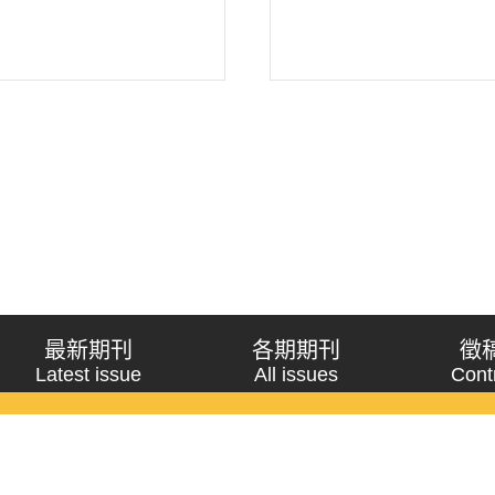
最新期刊
各期期刊
徵
Latest issue
All issues
Cont
《問題與研究》季刊 Wenti Yu Yanjiu
Copyright © 2021 Wenti Yu Yanjiu. All Rights Reserved.