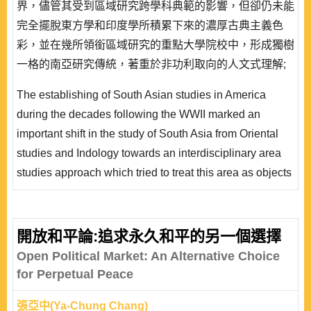
界，儘管其受到區域研究跨學科典範的影響，但卻仍未能
完全擺脫東方學和印度學所積累下來的濃厚古典主義色
彩，並在幾所領銜區域研究的重點大學院校中，形成獨樹
一格的南亞研究傳統，著重於非功利取向的人文式理解;
唯在受到一系列知識性與制度性的質疑和挑戰之後，隨著
The establishing of South Asian studies in America
區域研究本身面臨學科紀律的重組與反省，過去對於南亞
during the decades following the WWII marked an
問題的研究視野，也開始出現許多檢討與轉變。在本文的
important shift in the study of South Asia from Oriental
討論中，我們便將透過南亞研究在美國學界發展軌跡的回
studies and Indology towards an interdisciplinary area
顧與檢討，描繪區..
studies approach which tried to treat this area as objects
of social sciences and humanities. During the ensuing
decade, the earnest scholarship begun with the leading
universities, such as the University of Chicago,
開放和平論:追求永久和平的另一個選擇
University of Pennsylvania; all fostered new projects
Open Political Market: An Alternative Choice
focused on South Asia. They had emphasized study ..
for Perpetual Peace
張亞中(Ya-Chung Chang)