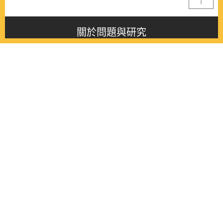
關於問題與研究
About this journal
最新消息
Latest issue
最新期刊
Latest issue
各期期刊
All issues
徵稿啟事
Contribution
聯絡我們
Contact