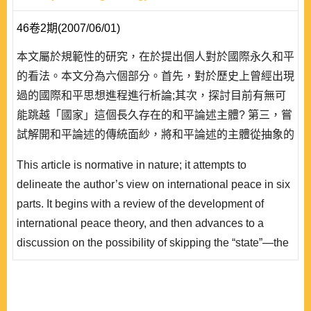
46卷2期(2007/06/01)
本文屬於規範性的研究，在於提出個人對於國際永久和平
的看法。本文分為六個部分。首先，對於歷史上曾經出現
過的國際和平思想進程進行析論;其次，探討目前有無可
能跳越「國家」這個長久存在的和平論述主體? 第三，嘗
試解開和平論述的傳統面紗，將和平論述的主體從抽象的
「國家」 轉移到更為實質的「政府」;第四，介紹「開放
This article is normative in nature; it attempts to
和平論」的理論基礎;第五，探究「開放政治市場」在歷
delineate the author’s view on international peace in six
史發展過程中曾經有過的若干實踐經驗及其意義;最後，
parts. It begins with a review of the development of
則是對「開放政治市場」的內涵及實踐可行性表述。「開
international peace theory, and then advances to a
放政治市..
discussion on the possibility of skipping the “state”—the
long established subject in peace discourse—in our
probing of the issue in point. The third part attempts to
shift the abstract subject of the “state” in traditional peace