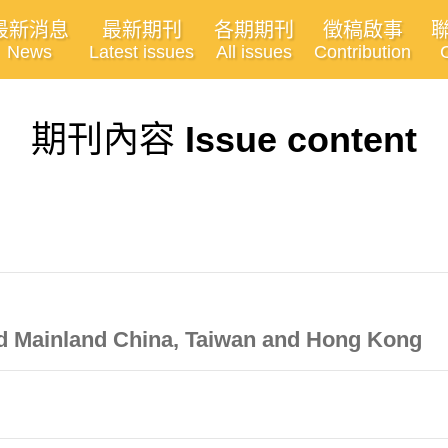
最新消息
最新期刊
各期期刊
徵稿啟事
News
Latest issues
All issues
Contribution
期刊內容
Issue content
rd Mainland China, Taiwan and Hong Kong