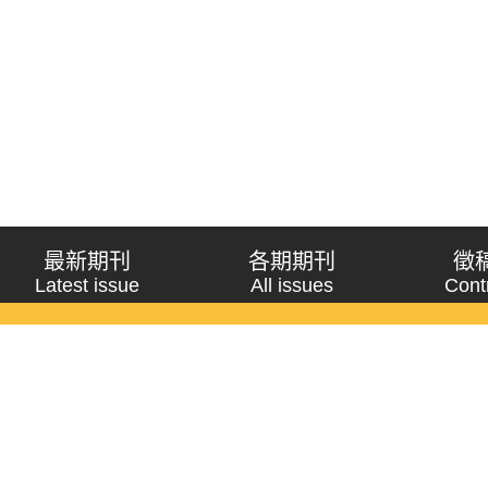
最新期刊
各期期刊
徵
Latest issue
All issues
Cont
《問題與研究》季刊 Wenti Yu Yanjiu
Copyright © 2021 Wenti Yu Yanjiu. All Rights Reserved.
獲「國科會人文社會科學研究中心」補助