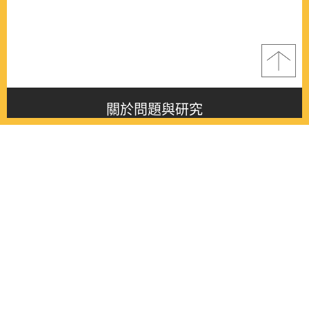
關於問題與研究
About this journal
最新消息
Latest issue
最新期刊
Latest issue
各期期刊
All issues
徵稿啟事
Contribution