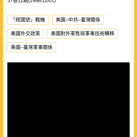
37卷12期(1998/12/01)
「經國號」戰機
美國–中共–臺灣關係
美國外交政策
美國對外軍售與軍事技術轉移
美國–臺灣軍事關係