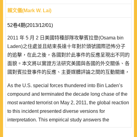
賴文儀(Mark W. Lai)
52卷4期(2013/12/01)
2011 年 5 月 2 日美國特種部隊攻擊賓拉登(Osama bin
Laden)之住處並且結束長達十年對於頭號國際恐怖分子
的追擊，在此之後，各國對於此事件的反應呈現出不同的
面貌。本文將以實證方法研究美國與各國的外交關係、各
國對賓拉登事件的反應、主要媒體評論之間的互動關連，
整理出支持與不支持美國的總表。本研究亦將思考:在採
As the U.S. special forces thundered into Bin Laden’s
取爭議性的方法達成其國家利益的同時，美國霸權是否可
compound and terminated the decade long chase of the
以在未來持盈保泰?本研究所採取的新聞分析方法，是否
most wanted terrorist on May 2, 2011, the global reaction
能夠提供外交政策研究更多的可能性? ..
to this incident presented diverse versions for
interpretation. This empirical study answers the
questions: can the U.S. identify those who support or
oppose its foreign policy by their reactions to the Bin