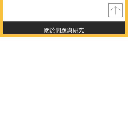
關於問題與研究
About this journal
最新消息
Latest issue
最新期刊
Latest issue
各期期刊
All issues
徵稿啟事
Contribution
聯絡我們